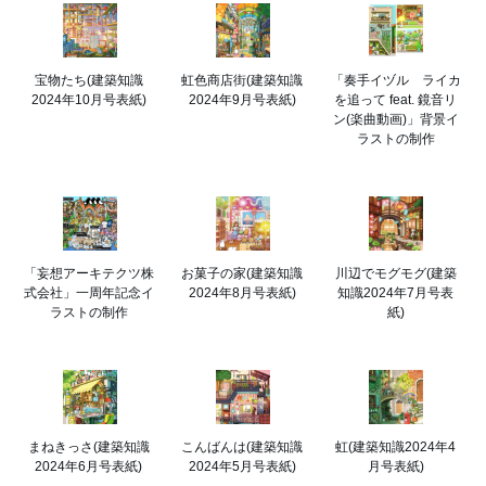
宝物たち(建築知識
虹色商店街(建築知識
「奏手イヅル ライカ
2024年10月号表紙)
2024年9月号表紙)
を追って feat. 鏡音リ
ン(楽曲動画)」背景イ
ラストの制作
「妄想アーキテクツ株
お菓子の家(建築知識
川辺でモグモグ(建築
式会社」一周年記念イ
2024年8月号表紙)
知識2024年7月号表
ラストの制作
紙)
まねきっさ(建築知識
こんばんは(建築知識
虹(建築知識2024年4
2024年6月号表紙)
2024年5月号表紙)
月号表紙)