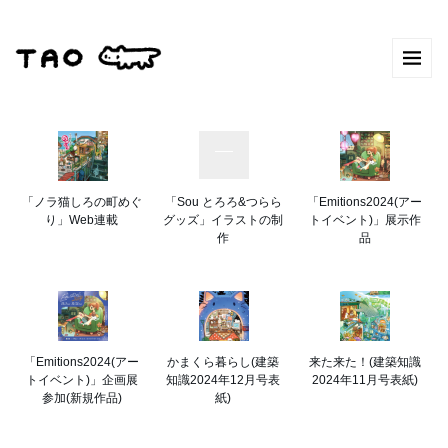
「ノラ猫しろの町めぐ
「Sou とろろ&つらら
「Emitions2024(アー
り」Web連載
グッズ」イラストの制
トイベント)」展示作
作
品
「Emitions2024(アー
かまくら暮らし(建築
来た来た！(建築知識
トイベント)」企画展
知識2024年12月号表
2024年11月号表紙)
参加(新規作品)
紙)