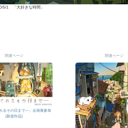
20/5/1 「大好きな時間」
関連ページ
関連ページ
れるその日まで―」企画展参加
(新規作品)