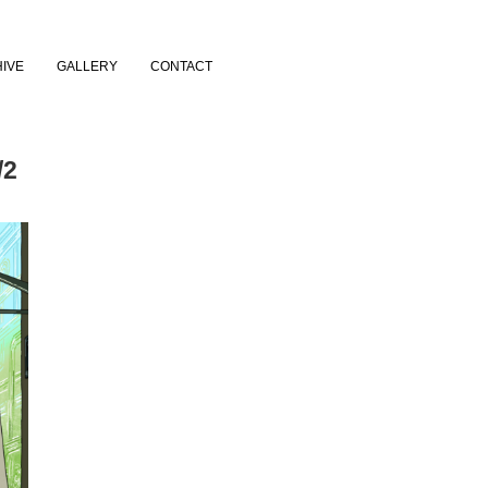
IVE
GALLERY
CONTACT
2