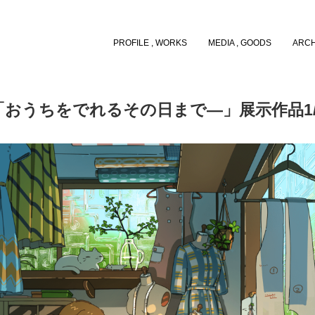
PROFILE , WORKS
MEDIA , GOODS
ARCH
「おうちをでれるその日まで―」展示作品1/