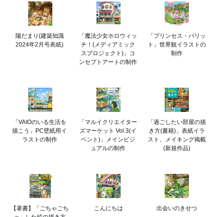
陽だまり(建築知識
「魔法少女ホロウィッ
「プリンセス・パリッ
2024年2月号表紙)
チ！(メディアミック
ト」世界観イラストの
スプロジェクト)」コ
制作
ンセプトアートの制作
「VAIOのいる生活を
「マルイクリエイター
「過ごしたい部屋の描
描こう」PC壁紙用イ
ズマーケット Vol.3(イ
き方(書籍)」表紙イラ
ラストの制作
ベント)」メインビジ
スト、メイキング掲載
ュアルの制作
(新規作品)
【著書】「ごちゃごち
こんにちは
出会いのきせつ