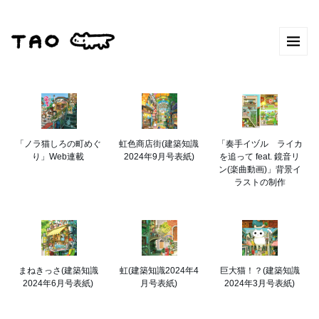
「ノラ猫しろの町めぐ
虹色商店街(建築知識
「奏手イヅル ライカ
り」Web連載
2024年9月号表紙)
を追って feat. 鏡音リ
ン(楽曲動画)」背景イ
ラストの制作
まねきっさ(建築知識
虹(建築知識2024年4
巨大猫！？(建築知識
2024年6月号表紙)
月号表紙)
2024年3月号表紙)