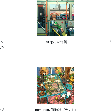
ザイン
TAOねこの逆襲
制作
計ブ
「nomonday(腕時計ブランド)」