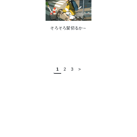
そろそろ髪切るか～
1
2
3
>