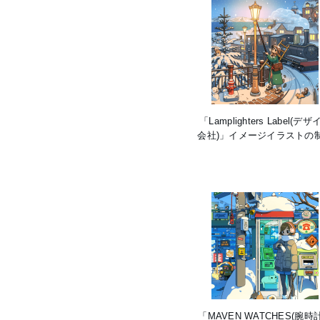
「Lamplighters Label(デ
会社)」イメージイラストの
「MAVEN WATCHES(腕時