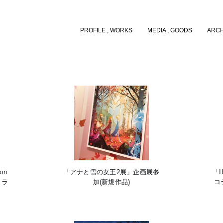
PROFILE , WORKS
MEDIA , GOODS
ARCH
on
「アナと雪の女王2展」企画展参
「I
イラ
加(新規作品)
コ